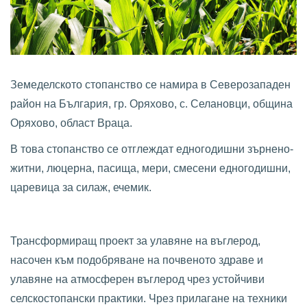
Земеделското стопанство се намира в Северозападен
район на България, гр. Оряхово, с. Селановци, община
Оряхово, област Враца.
В това стопанство се отглеждат едногодишни зърнено-
житни, люцерна, пасища, мери, смесени едногодишни,
царевица за силаж, ечемик.
Трансформиращ проект за улавяне на въглерод,
насочен към подобряване на почвеното здраве и
улавяне на атмосферен въглерод чрез устойчиви
селскостопански практики. Чрез прилагане на техники