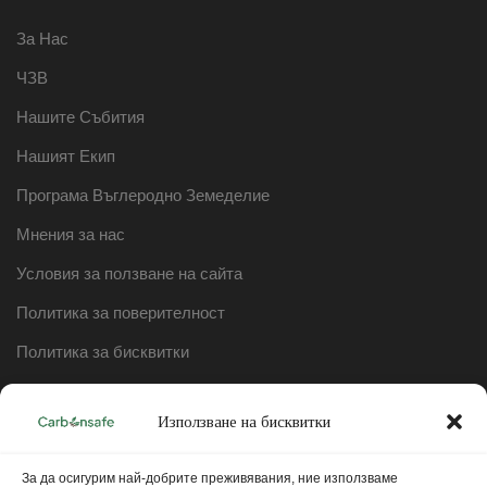
За Нас
ЧЗВ
Нашите Събития
Нашият Екип
Програма Въглеродно Земеделие
Мнения за нас
Условия за ползване на сайта
Политика за поверителност
Политика за бисквитки
Механизъм за получаване и разглеждане на жалби и
оплаквания
Използване на бисквитки
За да осигурим най-добрите преживявания, ние използваме