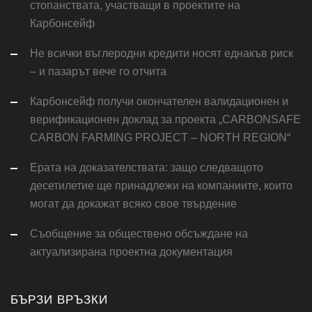
стопанствата, участващи в проектите на
Карбонсейф
Не всички въглеродни кредити носят еднакъв риск
– и пазарът вече го отчита
Карбонсейф получи окончателен валидационен и
верификационен доклад за проекта „CARBONSAFE
CARBON FARMING PROJECT – NORTH REGION“
Ерата на доказателствата: защо следващото
десетилетие ще принадлежи на компаниите, които
могат да докажат всяко свое твърдение
Съобщение за обществено обсъждане на
актуализирана проектна документация
БЪРЗИ ВРЪЗКИ