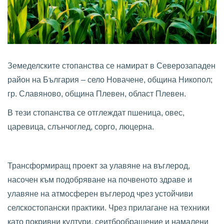
Земеделските стопанства се намират в Северозападен
район на България – село Новачене, община Никопол;
гр. Славяново, община Плевен, област Плевен.
В тези стопанства се отглеждат пшеница, овес,
царевица, слънчоглед, сорго, люцерна.
Трансформиращ проект за улавяне на въглерод,
насочен към подобряване на почвеното здраве и
улавяне на атмосферен въглерод чрез устойчиви
селскостопански практики. Чрез прилагане на техники
като покривни култури, сеитбообращение и намалени