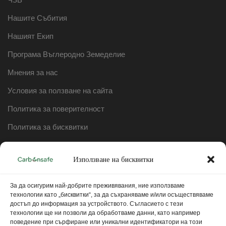
Нашите Събития
Нашият Екип
Програма Въглеродно Земеделие
Мнения за нас
Условия за ползване на сайта
Политика за поверителност
Политика за бисквитки
Механизъм за получаване и разглеждане на жалби и
оплаквания
Използване на бисквитки
За да осигурим най-добрите преживявания, ние използваме
РАБОТНО ВРЕМЕ
технологии като „бисквитки“, за да съхраняваме и/или осъществяваме
достъп до информация за устройството. Съгласието с тези
технологии ще ни позволи да обработваме данни, като например
Понеделник – Петък:
9:00 – 17:00
поведение при сърфиране или уникални идентификатори на този