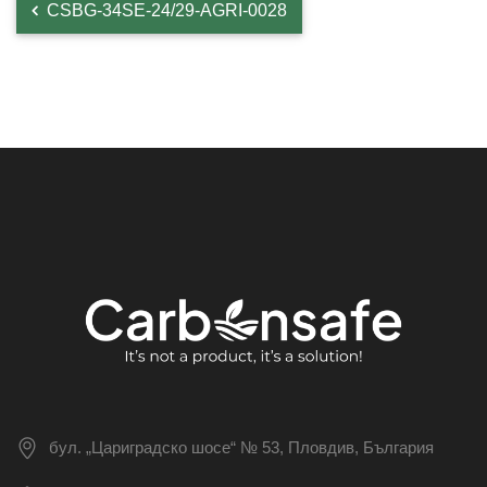
CSBG-34SE-24/29-AGRI-0028
бул. „Цариградско шосе“ № 53, Пловдив, България