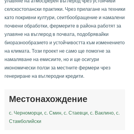
улавяне на атмосферен въглерод чрез устойчиви
селскостопански практики. Чрез прилагане на техники
като покривни култури, сеитбообращение и намалени
почвени обработки, фермерите в района работят за
улавяне на въглерод в почвата, подобрявайки
биоразнообразието и устойчивостта към изменението
на климата. Този проект не само ще помогне за
намаляване на емисиите, но и ще осигури
икономически ползи за местните фермери чрез
генериране на въглеродни кредити.
Местонахождение
с. Черноморци, с. Смин, с. Стаевци, с. Ваклино, с.
Стамболийски