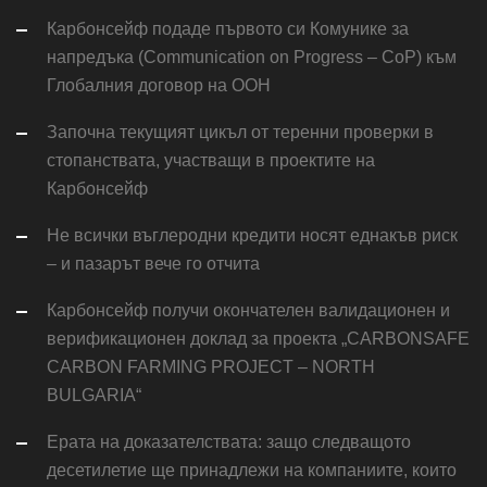
Карбонсейф подаде първото си Комунике за
напредъка (Communication on Progress – CoP) към
Глобалния договор на ООН
Започна текущият цикъл от теренни проверки в
стопанствата, участващи в проектите на
Карбонсейф
Не всички въглеродни кредити носят еднакъв риск
– и пазарът вече го отчита
Карбонсейф получи окончателен валидационен и
верификационен доклад за проекта „CARBONSAFE
CARBON FARMING PROJECT – NORTH
BULGARIA“
Ерата на доказателствата: защо следващото
десетилетие ще принадлежи на компаниите, които