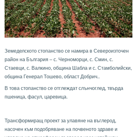
Земеделското стопанство се намира в Североизточен
район на България – с. Черноморци, с. Смин, с.
Стаевци, с. Валкино, община Шабла и с. Стамболийски,
община Генерал Тошево, област Добрич..
В това стопанство се отглеждат слънчоглед, твърда
пшеница, фасул, царевица.
Трансформиращ проект за улавяне на въглерод,
насочен към подобряване на почвеното здраве и