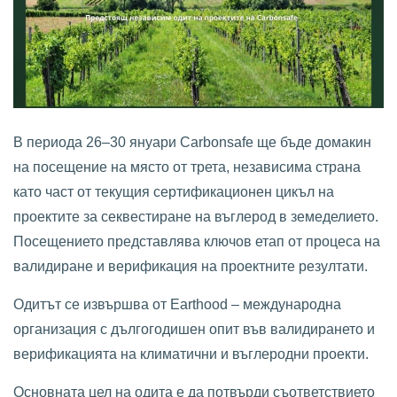
В периода 26–30 януари Carbonsafe ще бъде домакин
на посещение на място от трета, независима страна
като част от текущия сертификационен цикъл на
проектите за секвестиране на въглерод в земеделието.
Посещението представлява ключов етап от процеса на
валидиране и верификация на проектните резултати.
Одитът се извършва от Earthood – международна
организация с дългогодишен опит във валидирането и
верификацията на климатични и въглеродни проекти.
Основната цел на одита е да потвърди съответствието