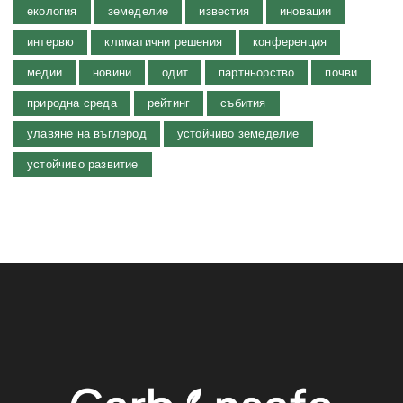
екология
земеделие
известия
иновации
интервю
климатични решения
конференция
медии
новини
одит
партньорство
почви
природна среда
рейтинг
събития
улавяне на въглерод
устойчиво земеделие
устойчиво развитие