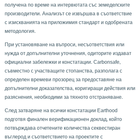
получена по време на интервютата със земеделските
производители. Анализът се извършва в съответствие
с изискванията на приложимия стандарт и одобрената
методология.
При установяване на въпроси, несъответствия или
нужда от допълнителни уточнения, одиторите издават
официални забележки и констатации. Carbonsafe,
съвместно с участващите стопанства, разполага с
определен времеви прозорец за предоставяне на
допълнителни доказателства, коригиращи действия или
разяснения, необходими за тяхното отстраняване.
След затваряне на всички констатации Earthood
подготвя финален верификационен доклад, който
потвърждава отчетените количества секвестиран
въглерод и съответствието на проектите с