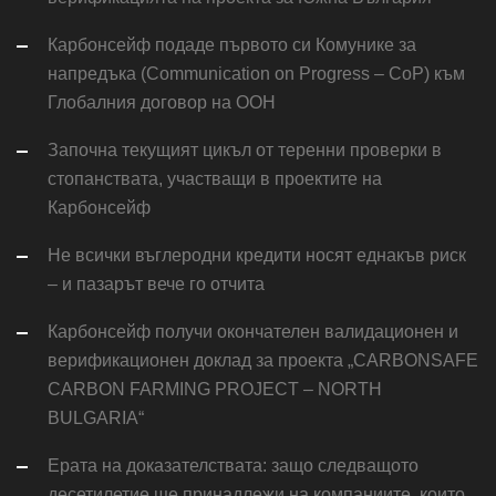
Карбонсейф подаде първото си Комунике за
напредъка (Communication on Progress – CoP) към
Глобалния договор на ООН
Започна текущият цикъл от теренни проверки в
стопанствата, участващи в проектите на
Карбонсейф
Не всички въглеродни кредити носят еднакъв риск
– и пазарът вече го отчита
Карбонсейф получи окончателен валидационен и
верификационен доклад за проекта „CARBONSAFE
CARBON FARMING PROJECT – NORTH
BULGARIA“
Ерата на доказателствата: защо следващото
десетилетие ще принадлежи на компаниите, които